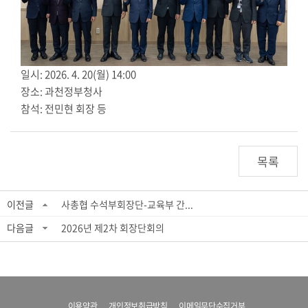
일시: 2026. 4. 20(월) 14:00
장소: 과천정부청사
참석: 전민현 회장 등
목록
이전글
사총협 수석부회장단-교육부 간...
다음글
2026년 제2차 회장단회의
이용약관
개인정보취급방침
이메일무단수집거부