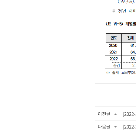
이전글
[202
다음글
[202