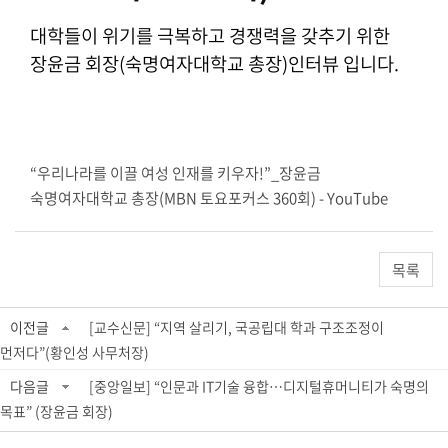
대학들이 위기를 극복하고 경쟁력을 갖추기 위한
장윤금 회장(숙명여자대학교 총장)인터뷰 입니다.
“우리나라를 이끌 여성 인재를 키우자!”_장윤금
숙명여자대학교 총장(MBN 토요포커스 360회) - YouTube
목록
이전글
[교수신문] “지역 살리기, 국공립대 학과 구조조정이
먼저다”(황인성 사무처장)
다음글
[중앙일보] “인문과 IT기술 융합…디지털휴머니티가 숙명의
목표” (장윤금 회장)