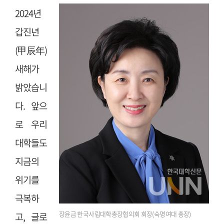
2024년
갑진년
(甲辰年)
새해가
밝았습니
다. 앞으
로 우리
대학들도
지금의
위기를
극복하
장윤금 한국사립대학총장협의회 회장(숙명여대 총장)
고, 글로