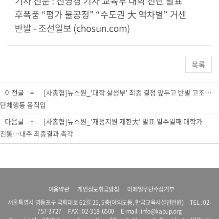
기사 전
문 : 신영경 기자
교육부 대학 진단 발표
후폭풍 “평가 불공정” “수도권 大 역차별” 거센
반발 - 조선일보 (chosun.com)
목록
이전글
[사총협]뉴스원_'대학 살생부' 최종 결정 앞두고 반발 고조…
단체행동 움직임
다음글
[사총협]뉴스원_'재정지원 제한大' 발표 일주일째 대학가
진통…내주 최종결과 촉각
이용약관
개인정보취급방침
이메일무단수집거부
서울특별시 영등포구 국회대로 62길 25, 5층(여의도동, 한국교육시설안전원) TEL :
02-
757-3727
FAX : 02-318-6500 E-mail :
info@kapup.org