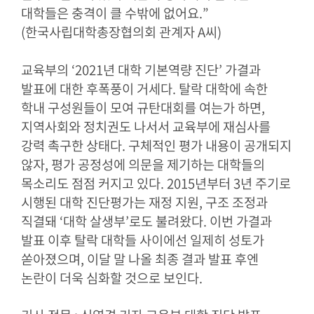
대학들은 충격이 클 수밖에 없어요
.”
(
한국사립대학총장협의회 관계자
A
씨
)
교육부의
‘2021
년 대학 기본역량 진단
’
가결과
발표에 대한 후폭풍이 거세다
.
탈락 대학에 속한
학내 구성원들이 모여 규탄대회를 여는가 하면
,
지역사회와 정치권도 나서서 교육부에 재심사를
강력 촉구한 상태다
.
구체적인 평가 내용이 공개되지
않자
,
평가 공정성에 의문을 제기하는 대학들의
목소리도 점점 커지고 있다
. 2015
년부터
3
년 주기로
시행된 대학 진단평가는 재정 지원
,
구조 조정과
직결돼
‘
대학 살생부
’
로도 불려왔다
.
이번 가결과
발표 이후 탈락 대학들 사이에선 일제히 성토가
쏟아졌으며
,
이달 말 나올 최종 결과 발표 후엔
논란이 더욱 심화할 것으로 보인다
.