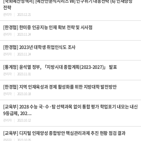
[국회예산정책처] [예산안분석시리즈 Ⅶ] 인구위기 대응전략 (6) 인재양성
전략
관리자
|
2023.12.21
[한경협] 한미중 인공지능 인재 확보 전략 및 시사점
관리자
|
2023.11.24
[한경협] 2023년 대학생 취업인식도 조사
관리자
|
2023.11.24
[통계청] 윤석열 정부, 「지방시대 종합계획(2023-2027)」 발표
관리자
|
2023.11.01
[한경협] 지역 인재육성과 경제 활성화를 위한 지방대학 발전방안
관리자
|
2023.10.18
[교육부] 2028 수능 국·수·탐 선택과목 없이 통합 평가 학업포기 내모는 내신
9등급제, 202...
관리자
|
2023.10.12
[교육부] 디지털 인재양성 종합방안 핵심관리과제 추진 현황 점검 결과
관리자
|
2023.10.05